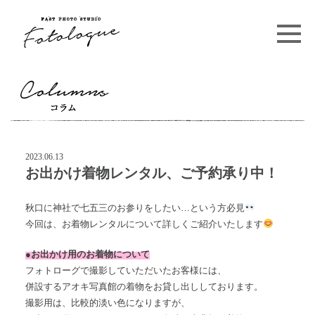
Skip
to
content
2023.06.13
お出かけ着物レンタル、ご予約承り中！
秋口に神社で七五三のお参りをしたい…という方必見
今回は、お着物レンタルについて詳しくご紹介いたします
●お出かけ用のお着物について
フォトローグで撮影していただいたお客様には、
併設するアオキ写真館の着物をお貸し出ししております。
撮影用は、比較的淡い色になりますが、